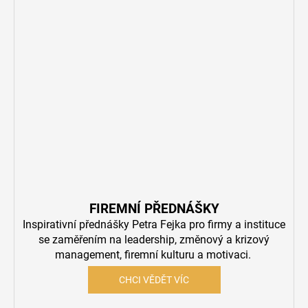
E
N
A
J
Í
T
?
HLEDAT
FIREMNÍ PŘEDNÁŠKY
Inspirativní přednášky Petra Fejka pro firmy a instituce
se zaměřením na leadership, změnový a krizový
management, firemní kulturu a motivaci.
CHCI VĚDĚT VÍC