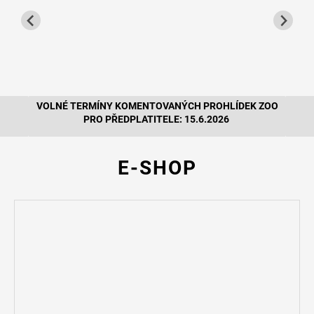
K ZOO
VOLNÉ TERMÍNY KOMENTOVANÝCH PROHLÍDEK ZOO
VOLN
PRO PŘEDPLATITELE: 15.6.
2026
E-SHOP