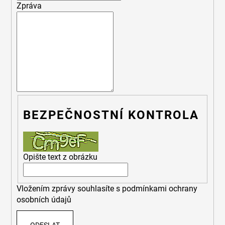
Zpráva
A
J
Í
T
?
BEZPEČNOSTNÍ KONTROLA
HLEDAT
Opište text z obrázku
Vložením zprávy souhlasíte s
podmínkami ochrany
osobních údajů
ODESLAT