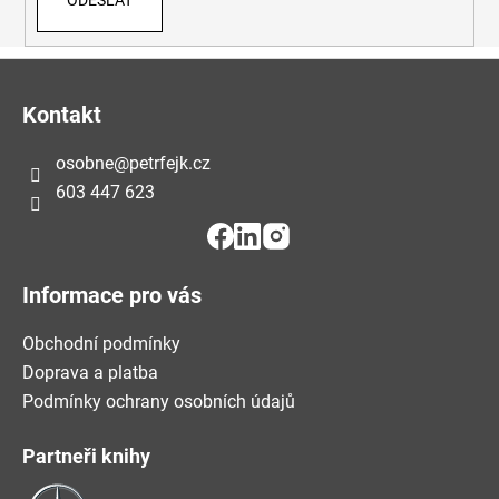
Z
Á
Kontakt
P
A
osobne
@
petrfejk.cz
T
603 447 623
Í
Informace pro vás
Obchodní podmínky
Doprava a platba
Podmínky ochrany osobních údajů
Partneři knihy