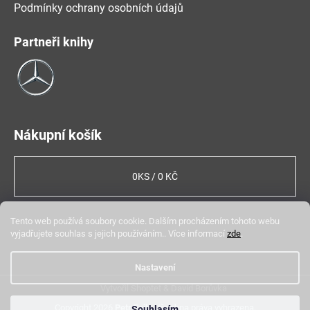
Podmínky ochrany osobních údajů
A
J
Partneři knihy
Í
T
?
Nákupní košík
HLEDAT
0
KS /
0 KČ
Tento web používá soubory cookie. Dalším procházením tohoto webu
vyjadřujete souhlas s jejich používáním.. Více informací
zde
.
Nastavení
Vytvořil Shoptet
&
David Borůvka
Copyright 2026
Petr Fejk
. Všechna práva vyhrazena.
Souhlasím